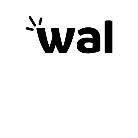
Proceso
logístico
para la
entrega de
donaciones
en especie
A las fundaciones
seleccionadas se inicia al
comienzo de cada mes las