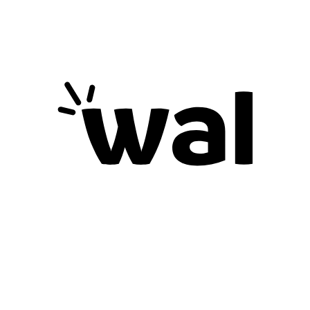
eso, aceptamos cambios y
devoluciones bajo las
siguientes condiciones:
A. Plazo para
cambios o
devoluciones
Tienes hasta
[7 días]
naturales
después de recibir tu pedido
para solicitar un cambio o
devolución.
B. Condiciones